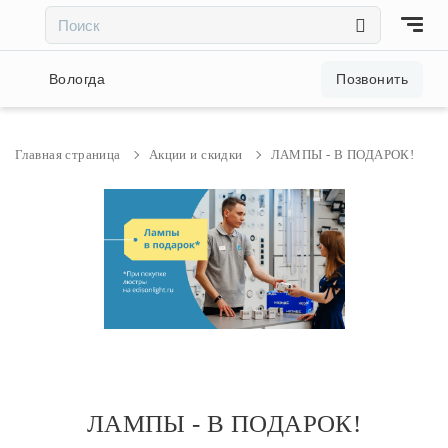
×
×
Акции и скидки
Вологда
Позвонить
Люстры
Главная страница
Акции и скидки
ЛАМПЫ - В ПОДАРОК!
Светильники
Бра
Настольные лампы
Торшеры
ЛАМПЫ - В ПОДАРОК!
Трековые системы