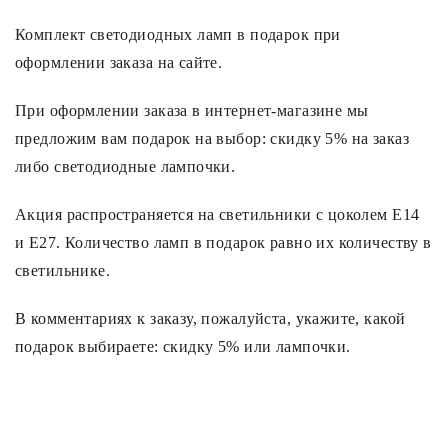
Комплект светодиодных ламп в подарок при
Споты
оформлении заказа на сайте.
Уличное освещение
При оформлении заказа в интернет-магазине мы
предложим вам подарок на выбор: скидку 5% на заказ
Розетки и выключатели
либо светодиодные лампочки.
Акция распространяется на светильники с цоколем Е14
Интерьерная подсветка
и E27. Количество ламп в подарок равно их количеству в
светильнике.
Светодиодная лента
В комментариях к заказу, пожалуйста, укажите, какой
Предметы интерьера
подарок выбираете: скидку 5% или лампочки.
Фонари