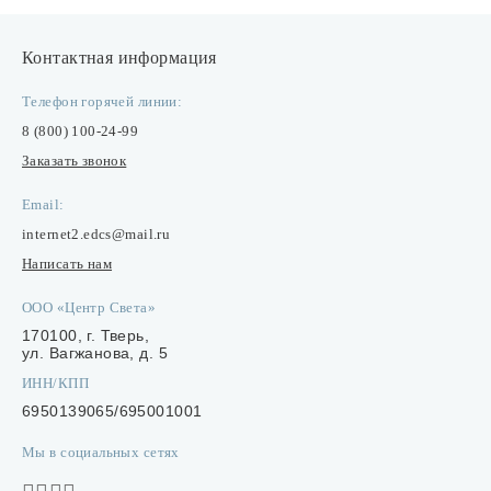
Лампочки
Контактная информация
Комплектующие
Телефон горячей линии:
8 (800) 100-24-99
Заказать звонок
Каталог
Email:
Акции
internet2.edcs@mail.ru
О нас
Написать нам
Частые вопросы
ООО «Центр Света»
170100, г. Тверь,
Бренды
ул. Вагжанова, д. 5
База знаний
ИНН/КПП
6950139065/695001001
Контакты
Мы в социальных сетях