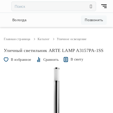
×
×
Акции и скидки
Вологда
Позвонить
Люстры
Главная страница
Каталог
Уличное освещение
Светильники
Уличный светильник ARTE LAMP A3157PA-1SS
В смету
В избранное
Сравнить
Бра
Настольные лампы
Торшеры
Трековые системы