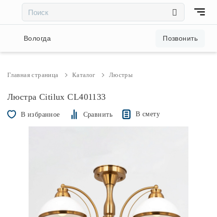
×
×
Акции и скидки
Вологда
Позвонить
Люстры
Главная страница
Каталог
Люстры
Светильники
Люстра Citilux CL401133
В смету
В избранное
Сравнить
Бра
Настольные лампы
Торшеры
Трековые системы