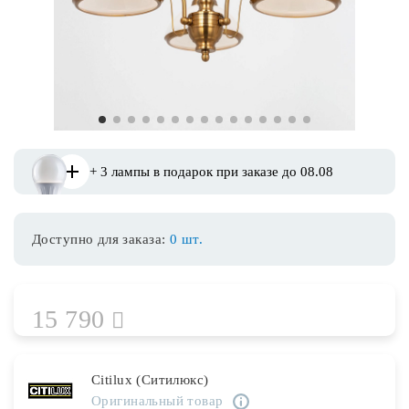
Споты
Уличное освещение
1
2
3
4
5
6
7
8
9
10
11
12
13
14
15
Розетки и выключатели
+ 3 лампы в подарок при заказе до 08.08
Интерьерная подсветка
Доступно для заказа:
0 шт.
Светодиодная лента
Предметы интерьера
15 790
Фонари
Citilux (Ситилюкс)
Оригинальный товар