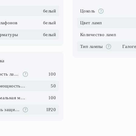
белый
Цоколь
плафонов
белый
Цвет ламп
арматуры
белый
Количество ламп
Тип лампы
ка
Мощность ламп, Вт
100
Макс. мощность ламп, Вт
50
Максимальная мощность, Вт
100
Степень защиты IP
IP20