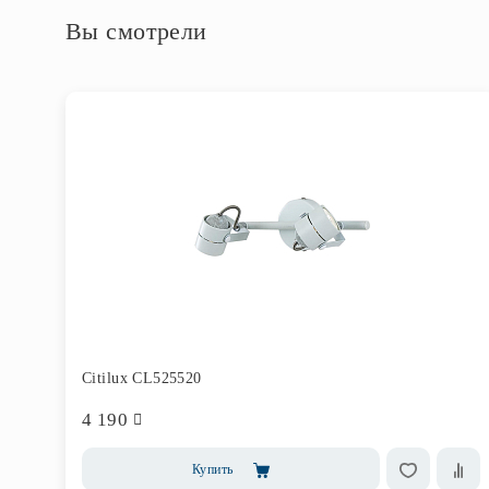
Вы смотрели
Citilux CL525520
4 190
Купить