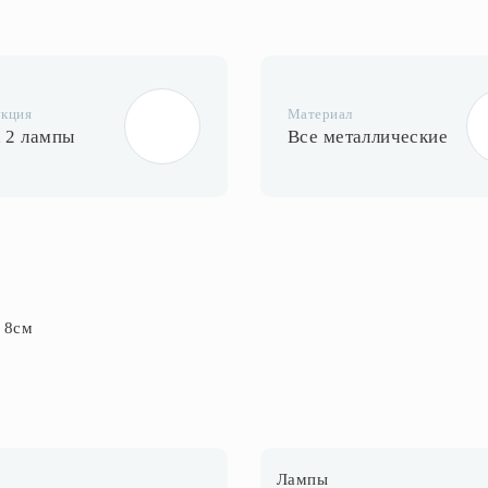
укция
Материал
а 2 лампы
Все металлические
 8см
Лампы