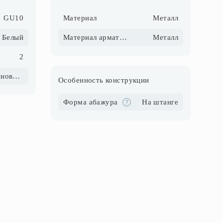
GU10
Материал
Металл
Белый
Материал арматуры
Металл
2
Галогеновые\Светодиодные\Компактные люмин.
Особенность конструкции
Форма абажура
На штанге