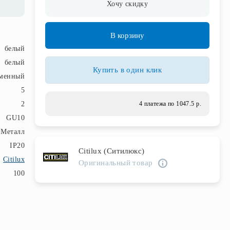
Хочу скидку
В корзину
белый
белый
Купить в один клик
менный
5
2
4 платежа по 1047.5 р.
GU10
Металл
IP20
Citilux (Ситилюкс)
Citilux
Оригинальный товар
100