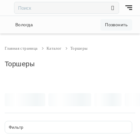
×
×
Акции и скидки
Вологда
Позвонить
Люстры
Главная страница
Каталог
Торшеры
Светильники
Торшеры
Бра
Настольные лампы
Торшеры
Фильтр
Трековые системы