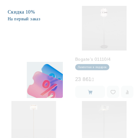
Скидка 10%
Споты
На первый заказ
Уличное освещение
Розетки и выключатели
Bogate's 01110/4
Интерьерная подсветка
Лампочки в подарок
23 861
Светодиодная лента
Предметы интерьера
Фонари