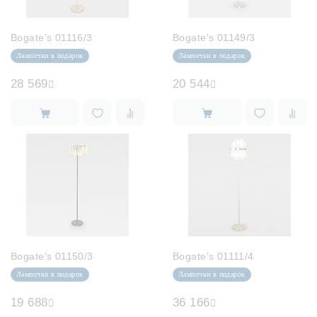
Лампочки
Bogate's 01116/3
Bogate's 01149/3
Комплектующие
Лампочки в подарок
Лампочки в подарок
28 569
20 544
Каталог
Акции
О нас
Частые вопросы
Бренды
База знаний
Bogate's 01150/3
Bogate's 01111/4
Контакты
Лампочки в подарок
Лампочки в подарок
19 688
36 166