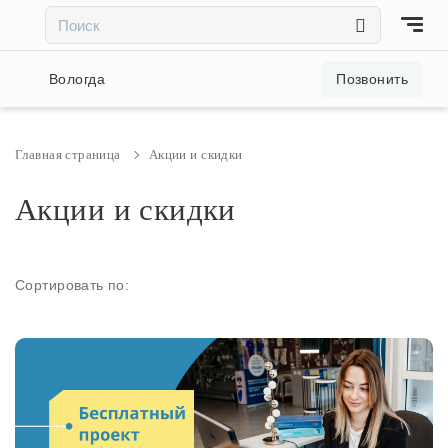
×
×
Акции и скидки
Вологда
Позвонить
Люстры
Главная страница
Акции и скидки
Светильники
Акции и скидки
Бра
Сортировать по:
Настольные лампы
Торшеры
Трековые системы