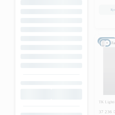
Ку
Новинка
Ла
TK Lighti
37 236