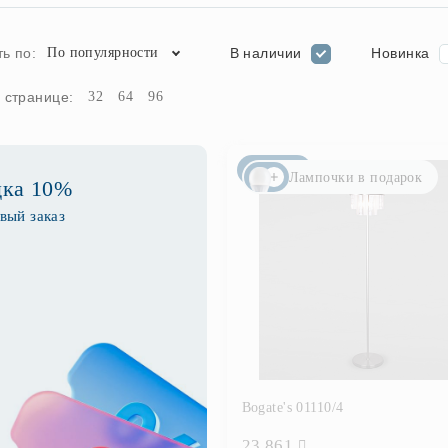
В наличии
Новинка
ь по:
По популярности
 странице:
32
64
96
Новинка
Лампочки в подарок
дка 10%
вый заказ
Bogate's 01110/4
23 861