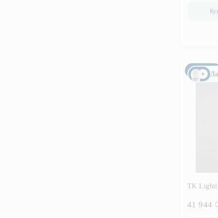
Ку
Новинка
Ла
TK Lighti
41 944