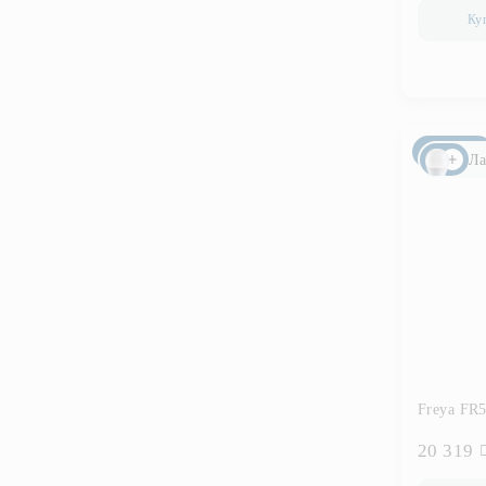
Ку
Новинка
Ла
Freya FR
20 319