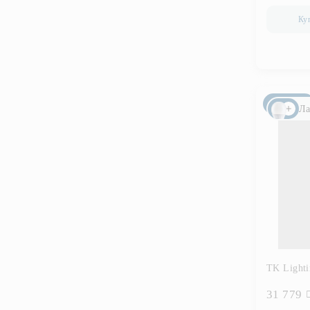
Ку
Новинка
Ла
TK Lighti
31 779